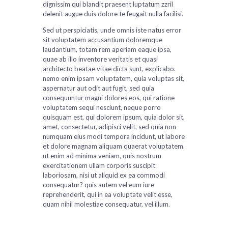
dignissim qui blandit praesent luptatum zzril
delenit augue duis dolore te feugait nulla facilisi.
Sed ut perspiciatis, unde omnis iste natus error
sit voluptatem accusantium doloremque
laudantium, totam rem aperiam eaque ipsa,
quae ab illo inventore veritatis et quasi
architecto beatae vitae dicta sunt, explicabo.
nemo enim ipsam voluptatem, quia voluptas sit,
aspernatur aut odit aut fugit, sed quia
consequuntur magni dolores eos, qui ratione
voluptatem sequi nesciunt, neque porro
quisquam est, qui dolorem ipsum, quia dolor sit,
amet, consectetur, adipisci velit, sed quia non
numquam eius modi tempora incidunt, ut labore
et dolore magnam aliquam quaerat voluptatem.
ut enim ad minima veniam, quis nostrum
exercitationem ullam corporis suscipit
laboriosam, nisi ut aliquid ex ea commodi
consequatur? quis autem vel eum iure
reprehenderit, qui in ea voluptate velit esse,
quam nihil molestiae consequatur, vel illum.