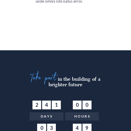
unde omnis iste natus error.
Take part
in the building of a
brighter future
2
4
1
:
0
0
:
DAYS
HOURS
0
3
:
4
9