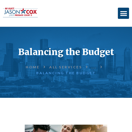
ABOUT
ACCOMPLISHMENTS
Balancing the Budget
ENDORSEMENTS
ELECTION
HOME
ALL SERVICES
...
INFORMATION
BALANCING THE BUDGET
DONATE